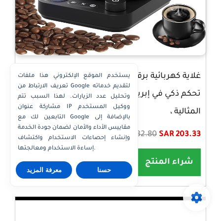
غلاية كهربائية برقبة معقوفة ، إبريق قهوة يدوي ،
يستخدم الموقع الإلكتروني هذا ملفات
تعريف الارتباط من Google لتقديم خدماته
تحكم ذكي في إبريق الشاي ، تسخين سريع ،
وتحليل عدد الزيارات. لهذا السبب تتم
مشاركة عنوان IP ووكيل المستخدم
المثالية ،
التابعين لك مع Google بالإضافة إلى
مقاييس الأداء والأمان لضمان جودة الخدمة
SAR 532.80
SAR 203.33
وإنشاء إحصاءات الاستخدام واكتشاف
إساءة الاستخدام ومعالجتها.
شراء المنتج
حسنا
معرفة المزيد