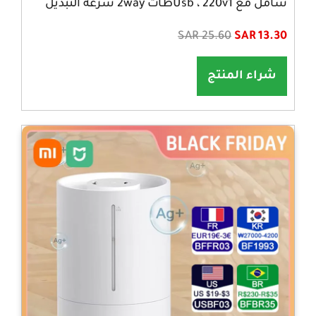
شامل مع Usb ، 220v1طات 2way سرعة التبديل
SAR 25.60
SAR 13.30
شراء المنتج