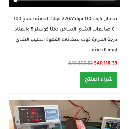
سخان كوب 110 فولت/220 فولت لتدفئة القدح 100
° C صانعات الشاي الساخن دفئا كوستر 5 والعتاد
درجة الحرارة كوب سخانات القهوة الحليب الشاي
لوحة التدفئة
SAR 309.52
SAR 116.33
شراء المنتج