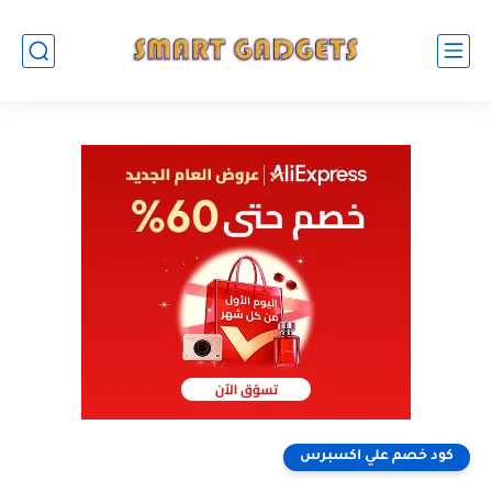
كود خصم علي اكسبرس