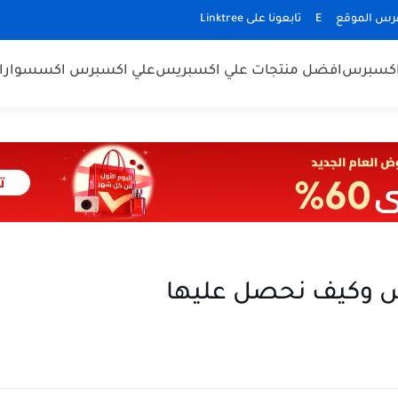
رس الموقع
E
تابعونا على Linktree
اكسبرس
افضل منتجات علي اكسبريس
علي اكسبرس اكسسوارا
س وكيف نحصل عليها