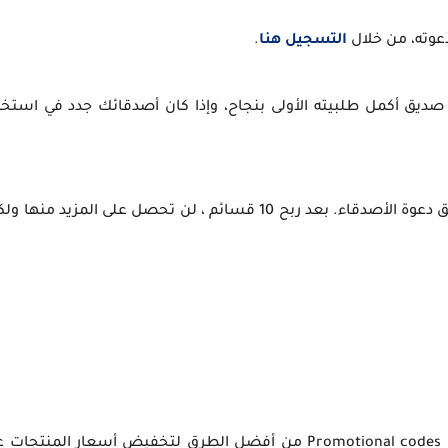
وته، من خلال
التسجيل هنا
.
 دولار أمريكي مقابل كل صديق أكمل طلبيته الأولى بنجاح، وإذا كان أصدقائك جدد ف
يمكنك الحصول على ما يصل إلى 10 كوبونات كل شهر عن طريق دعوة الأصدقاء. بعد ربح 10 قسائم ، 
تعتبر كود الخصم Discount أو الرمز الترويجي لعلي اكسبريس Promotional codes من أفضل الطرق لتخ