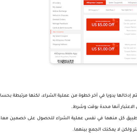
 هذه الكوبونات رموز ترويجية، promotional codes ولا يتم إدخالها يدويا في آخر خطوة من عملية الشراء، لكنها
 الاعتبار أنها محدة بوقت وشرط.
كن تطبيق كل منهما في نفس عملية الشراء للحصول على خصمين معا،