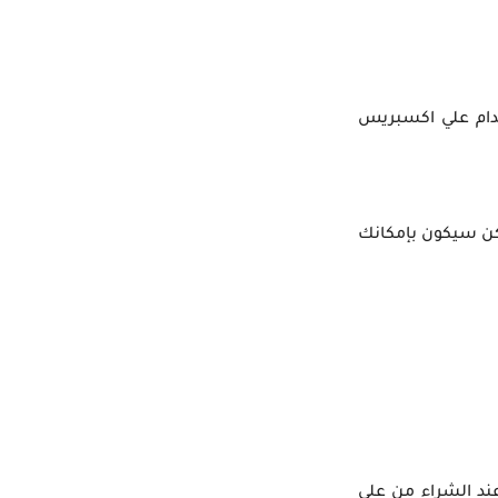
ي استخدام علي اكسبريس
لن تحصل على المزيد منها ولكن سيكون بإمكانك
فيض أسعار المنتجات عند الشراء من علي